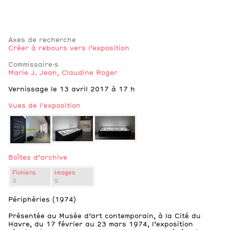
Axes de recherche
Créer à rebours vers l’exposition
Commissaire·s
Marie J. Jean
,
Claudine Roger
Notes
Vernissage le 13 avril 2017 à 17 h
Vues de l’exposition
Boîtes d’archive
Fichiers
Images
3
9
2
Notes
Vues de l’exposition
Périphéries (1974)
Présentée au Musée d’art contemporain, à la Cité du
Havre, du 17 février au 23 mars 1974, l’exposition