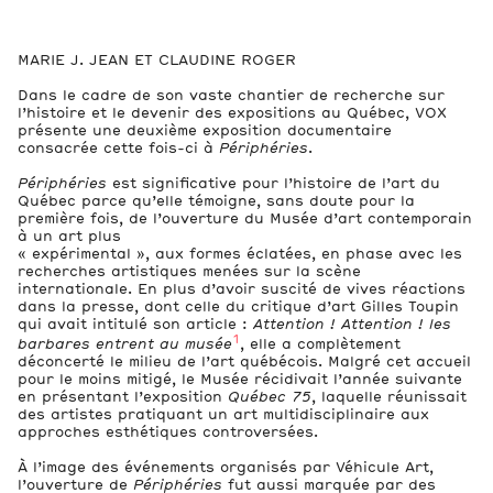
MARIE J. JEAN ET CLAUDINE ROGER
Dans le cadre de son vaste chantier de recherche sur
l’histoire et le devenir des expositions au Québec, VOX
présente une deuxième exposition documentaire
consacrée cette fois-ci à
Périphéries
.
Périphéries
est significative pour l’histoire de l’art du
Québec parce qu’elle témoigne, sans doute pour la
première fois, de l’ouverture du Musée d’art contemporain
à un art plus
« expérimental », aux formes éclatées, en phase avec les
recherches artistiques menées sur la scène
internationale. En plus d’avoir suscité de vives réactions
dans la presse, dont celle du critique d’art Gilles Toupin
qui avait intitulé son article :
Attention ! Attention ! les
1
barbares entrent au musée
, elle a complètement
déconcerté le milieu de l’art québécois. Malgré cet accueil
pour le moins mitigé, le Musée récidivait l’année suivante
en présentant l’exposition
Québec 75
, laquelle réunissait
des artistes pratiquant un art multidisciplinaire aux
approches esthétiques controversées.
À l’image des événements organisés par Véhicule Art,
l’ouverture de
Périphéries
fut aussi marquée par des