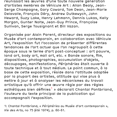
réunissait les œuvres d’une toute nouvelle génération
2
d’artistes membres de Véhicule Art : Allan Bealy, Jean-
Boîtes d’archive
Serge Champagne, Gary Coward, Tom Dean, Jean-Marie
Delavalle, François Déry, Andrew Dutkewych, John
Fichiers
Heward, Suzy Lake, Henry Lehmann, Dennis Lukas, Kelly
Morgan, Gunter Nolte, Jean-Guy Prince, Françoise
Sullivan, Serge Tousignant et Bill Vazan.
Catalogue de l'exposition Péripheries, 1974.
3 MB
Organisée par Alain Parent, directeur des expositions au
Musée d’art contemporain, en collaboration avec Véhicule
Art, l’exposition fut l’occasion de présenter différentes
Images et légendes de la réactivation de Périphéries, 2017.
tendances de l’art actuel que l’on regroupait à cette
1,1 MB
époque sous le terme d’art post-conceptuel : art pauvre,
land art, body art, mail art, etc. « Bande sonore, film,
diapositives, photographies, accumulation d’objets,
découpages, manifestations,
Périphéries
était ouverte à
Essai « Créer à rebours vers l’exposition : exposé d’ensembl
toute technique et à tout médium. Le point commun, à la
321,9 kB
base de cette exposition, réside dans l’attitude adoptée
Images
par la plupart des artistes, attitude qui vise plus à
mettre à jour et à analyser les mécanismes du travail
artistique qu’à offrir une œuvre régie par des règles
1
esthétiques bien définies
» déclarait Chantal Pontbriand,
l’auteure du texte principal de la publication qui
accompagnait l’exposition.
1
: Chantal Pontbriand, «
Périphéries
au Musée d’art contemporain »,
Vie des Arts
, no 75 (été 1974), p. 60-61.