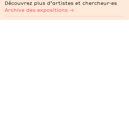
Découvrez plus d’artistes et chercheur·es
Archive des expositions
Artistes et chercheurs
Québec
Geneviève Cadieux
Artistes et chercheurs
Québec
Claire Savoie