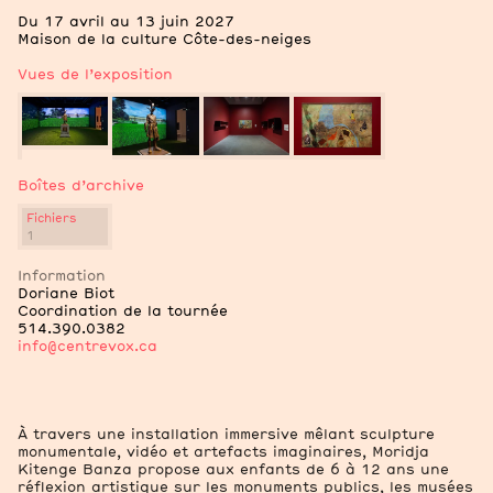
Du 17 avril au 13 juin 2027
Maison de la culture Côte-des-neiges
Vues de l’exposition
Boîtes d’archive
Fichiers
1
2
Notes
Vues de l’exposition
Information
Doriane Biot
Coordination de la tournée
514.390.0382
info@centrevox.ca
2
Boîtes d’archive
Fichiers
À travers une installation immersive mêlant sculpture
monumentale, vidéo et artefacts imaginaires, Moridja
Dossier de circulation, Moridja Kitenge Banza. Il était une fo
Kitenge Banza propose aux enfants de 6 à 12 ans une
1,3 MB
réflexion artistique sur les monuments publics, les musées