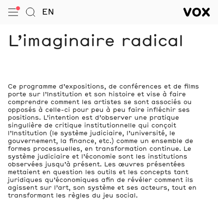
VOX — Centre de l’image conte
EN
Ouvrir le menu
Aller à la Recherche
VOX — C
Navigation
L’imaginaire radical
Ce programme d’expositions, de conférences et de films
porte sur l’Institution et son histoire et vise à faire
comprendre comment les artistes se sont associés ou
opposés à celle-ci pour peu à peu faire infléchir ses
positions. L’intention est d’observer une pratique
singulière de critique institutionnelle qui conçoit
l’Institution (le système judiciaire, l’université, le
gouvernement, la finance, etc.) comme un ensemble de
formes processuelles, en transformation continue. Le
système judiciaire et l’économie sont les institutions
observées jusqu’à présent. Les œuvres présentées
mettaient en question les outils et les concepts tant
juridiques qu’économiques afin de révéler comment ils
agissent sur l’art, son système et ses acteurs, tout en
transformant les règles du jeu social.