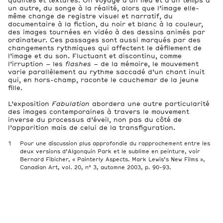
qualités et textures. On voyage d’un lieu et d’un temps à
un autre, du songe à la réalité, alors que l’image elle-
même change de registre visuel et narratif, du
documentaire à la fiction, du noir et blanc à la couleur,
des images tournées en vidéo à des dessins animés par
ordinateur. Ces passages sont aussi marqués par des
changements rythmiques qui affectent le défilement de
l’image et du son. Fluctuant et discontinu, comme
l’irruption – les
flashes
– de la mémoire, le mouvement
varie parallèlement au rythme saccadé d’un chant inuit
qui, en hors-champ, raconte le cauchemar de la jeune
fille.
L’exposition
Fabulation
abordera une autre particularité
des images contemporaines à travers le mouvement
inverse du processus d’éveil, non pas du côté de
l’apparition mais de celui de la transfiguration.
Pour une discussion plus approfondie du rapprochement entre les
deux versions d’Algonquin Park et le sublime en peinture, voir
Bernard Fibicher, « Painterly Aspects. Mark Lewis’s New Films »,
Canadian Art, vol. 20, n° 3, automne 2003, p. 90-93.
Découvrez plus d’artistes et chercheur·es
Archive des expositions