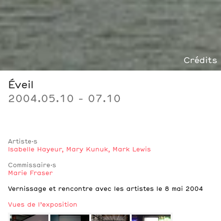
Crédits
Éveil
2004.05.10 - 07.10
Artiste·s
Isabelle Hayeur
,
Mary Kunuk
,
Mark Lewis
Commissaire·s
Marie Fraser
Notes
Vernissage et rencontre avec les artistes le 8 mai 2004
Vues de l’exposition