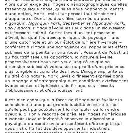
Alors qu’on exige des images cinématographiques qu’elles
fassent quelque chose, qu’elles nous happent au centre
d’une action, Mark Lewis leur permet tout simplement
d’apparaître. Dans les deux films tournés au parc
Algonquin,
Algonquin Park, September et Algonquin Park,
Early March
, l’image dévoile les lieux dans un mouvement
extrêmement ralenti. Comme lors d’un lent processus
d’éveil, les qualités atmosphériques du paysage – une
brume automnale et un pur éclat de lumière hivernale –
confèrent à l’image une somnolence qui rappelle les effets
1
sublimes de la peinture romantique
. Passant de l’abstrait
au figuratif telle une apparition, la nature s’éveille
progressivement sous nos yeux jusqu’à ce que sa
dimension sublime s’évanouisse au profit d’une présence
plus tangible et concrète des lieux. L’image emprunte sa
fluidité à la nature. Mark Lewis a finement exprimé dans
un langage cinématographique les conditions extrêmement
évanescentes et éphémères de l’image, ses moments
d’éblouissement et d’évanouissement.
Il est bien connu que la force de l’image peut éveiller la
conscience à une plus grande lucidité en même temps
qu’elle peut paradoxalement la manipuler ou la rendre
aveugle. Si l’on y regarde de près, les images numériques
d’Isabelle Hayeur invitent à observer la dimension «
paysage » du monde avec un sentiment d’étrangeté qui
nous met à l’affût des développements industriels