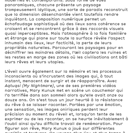
modernes et contemporains. Sous forme de vues
panoramiques, chacune présente un paysage
trompeusement idyllique, une sorte de paradis reconstruit
que la dimension désenchantée vient toutefois rendre
inquiétant. La composition numérique permet un
échafaudage sophistiqué où des lieux sans cohérence se
croisent et se rencontrent grâce à des raccords visuels
quasi imperceptibles. Mais l’atmosphère à la fois familière
et étrange qui plane sur toute la surface révèle l’aspect
inhumain des lieux, leur facticité, la perte de leurs
propriétés naturelles. Parcourant les paysages pour en
déchiffrer les moindres détails, l’œil captera les ruines et
les restes en marge des zones où les civilisations ont bâti
leurs rêves et leurs utopies.
L’éveil ouvre également sur la mémoire et les processus
inconscients où s’incrustent des images qui, à tout
instant, menacent de surgir et de réapparaître. Avec
Aqtuqsi (My Nightmare)
, une de ses premières vidéos
narratives, Mary Kunuk met en scène un cauchemar qui
l’a terrifiée dans son sommeil alors qu’elle avait onze ou
douze ans. On s’est tous un jour heurté à la résistance
du rêve à se laisser raconter. Portées par une émotion,
une sensation, les images oniriques perdent leur
précision au moment du réveil et, lorsqu’on tente de les
exprimer ou de les raconter, on se heurte inévitablement à
l’oubli ainsi qu’au difficile travail de remémoration. Pour
figurer son rêve, Mary Kunuk a joué sur différentes