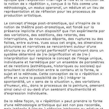
la notion de « répétition », conçue à la fois comme une
méthodologie, un
modus operandi
, un médium et un lieu de
représentation et de réflexion pour les processus de
production artistique.
Le concept d’image post-dramatique, qui s’inspire de la
notion de théâtre post-dramatique, est fondé sur la
présence implicite d’un dispositif que l’on expérimente par
des variations, des additions, des retards, des
interruptions, de nouveaux départs, des ruptures ou des
failles, entre autres. Vues sous cet angle, les dimensions
picturales et narratives se rencontrent autour d’une
structure ou d’un script performatif s’inscrivant dans un
système déterminé de (re-)signification et de (re-)
interprétation qui remplace le concept de l’image unique,
individuelle et hermétique par un ensemble de paramètres
et de relations (esthétiques, historiques ou sociales) qui
brouillent la distinction entre le contenu et la forme, le
sujet et la méthode. Cette conception de la « répétition »
offre en outre la possibilité de (ré-) intégrer la
spontanéité, un « sens de la situation », des variations
d’humeur, etc., dans le processus de la peinture, amenant
ainsi celui-ci au-delà d’un semblant d’authenticité et
d’expression individuelle.
De la même façon, la « répétition » peut prendre la forme
d’une méthodologie artistique qui est non pas racontée,
mais intégrée à (l’auto-) réflexion inhérente au médium et