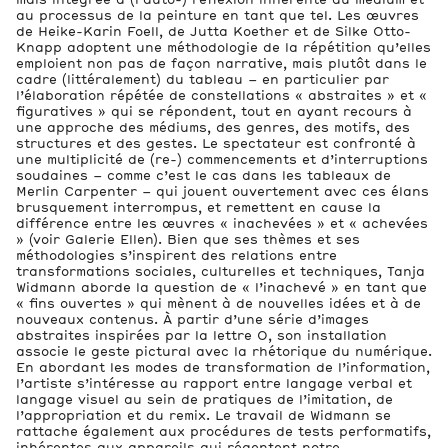
au processus de la peinture en tant que tel. Les œuvres
de Heike-Karin Foell, de Jutta Koether et de Silke Otto-
Knapp adoptent une méthodologie de la répétition qu’elles
emploient non pas de façon narrative, mais plutôt dans le
cadre (littéralement) du tableau – en particulier par
l’élaboration répétée de constellations « abstraites » et «
figuratives » qui se répondent, tout en ayant recours à
une approche des médiums, des genres, des motifs, des
structures et des gestes. Le spectateur est confronté à
une multiplicité de (re-) commencements et d’interruptions
soudaines – comme c’est le cas dans les tableaux de
Merlin Carpenter – qui jouent ouvertement avec ces élans
brusquement interrompus, et remettent en cause la
différence entre les œuvres « inachevées » et « achevées
» (voir Galerie Ellen). Bien que ses thèmes et ses
méthodologies s’inspirent des relations entre
transformations sociales, culturelles et techniques, Tanja
Widmann aborde la question de « l’inachevé » en tant que
« fins ouvertes » qui mènent à de nouvelles idées et à de
nouveaux contenus. À partir d’une série d’images
abstraites inspirées par la lettre O, son installation
associe le geste pictural avec la rhétorique du numérique.
En abordant les modes de transformation de l’information,
l’artiste s’intéresse au rapport entre langage verbal et
langage visuel au sein de pratiques de l’imitation, de
l’appropriation et du remix. Le travail de Widmann se
rattache également aux procédures de tests performatifs,
inhérentes aux appareils qui régentent notre