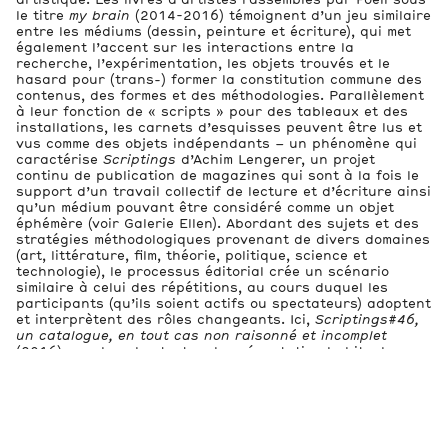
le titre
my brain
(2014-2016) témoignent d’un jeu similaire
entre les médiums (dessin, peinture et écriture), qui met
également l’accent sur les interactions entre la
recherche, l’expérimentation, les objets trouvés et le
hasard pour (trans-) former la constitution commune des
contenus, des formes et des méthodologies. Parallèlement
à leur fonction de « scripts » pour des tableaux et des
installations, les carnets d’esquisses peuvent être lus et
vus comme des objets indépendants – un phénomène qui
caractérise
Scriptings
d’Achim Lengerer, un projet
continu de publication de magazines qui sont à la fois le
support d’un travail collectif de lecture et d’écriture ainsi
qu’un médium pouvant être considéré comme un objet
éphémère (voir Galerie Ellen). Abordant des sujets et des
stratégies méthodologiques provenant de divers domaines
(art, littérature, film, théorie, politique, science et
technologie), le processus éditorial crée un scénario
similaire à celui des répétitions, au cours duquel les
participants (qu’ils soient actifs ou spectateurs) adoptent
et interprètent des rôles changeants. Ici,
Scriptings#46,
un catalogue, en tout cas non raisonné et incomplet
(2016) remplace les textes de présentation habituels.
Utilisant une reproduction de
La Répétition
(1874) – un
des célèbres tableaux d’Edgar Degas où il dépeint une
répétition de danse – Klaus Scherübel a conçu un objet
calendrier
La répétition
(Prototype)
,
VOL. 24 (2016) qui
correspond aux dates individuelles des trois expositions
à la Galerie Leonard & Bina Ellen, à SBC galerie d’art