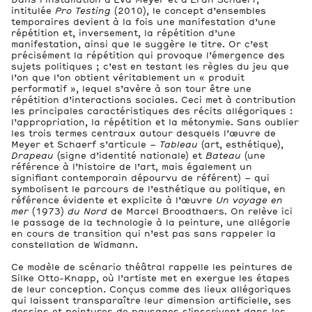
intitulée
Pro Testing
(2010), le concept d’ensembles
temporaires devient à la fois une manifestation d’une
répétition et, inversement, la répétition d’une
manifestation, ainsi que le suggère le titre. Or c’est
précisément la répétition qui provoque l’émergence des
sujets politiques ; c’est en testant les règles du jeu que
l’on que l’on obtient véritablement un « produit
performatif », lequel s’avère à son tour être une
répétition d’interactions sociales. Ceci met à contribution
les principales caractéristiques des récits allégoriques :
l’appropriation, la répétition et la métonymie. Sans oublier
les trois termes centraux autour desquels l’œuvre de
Meyer et Schaerf s’articule –
Tableau
(art, esthétique),
Drapeau
(signe d’identité nationale) et
Bateau
(une
référence à l’histoire de l’art, mais également un
signifiant contemporain dépourvu de référent) – qui
symbolisent le parcours de l’esthétique au politique, en
référence évidente et explicite à l’œuvre
Un voyage en
mer
(1973)
du Nord
de Marcel Broodthaers. On relève ici
le passage de la technologie à la peinture, une allégorie
en cours de transition qui n’est pas sans rappeler la
constellation de Widmann.
Ce modèle de scénario théâtral rappelle les peintures de
Silke Otto-Knapp, où l’artiste met en exergue les étapes
de leur conception. Conçus comme des lieux allégoriques
qui laissent transparaître leur dimension artificielle, ses
dessins et peintures de paysages s’inscrivent dans les