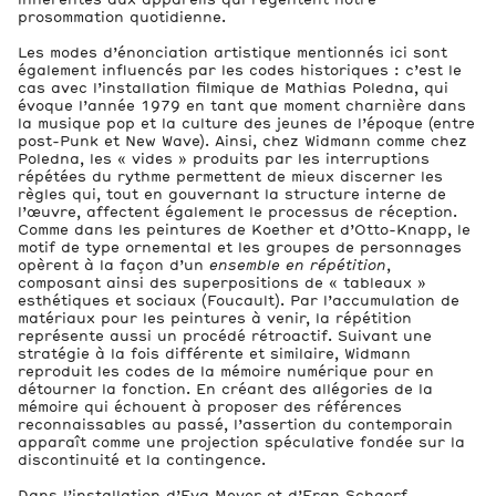
prosommation quotidienne.
Les modes d’énonciation artistique mentionnés ici sont
également influencés par les codes historiques : c’est le
cas avec l’installation filmique de Mathias Poledna, qui
évoque l’année 1979 en tant que moment charnière dans
la musique pop et la culture des jeunes de l’époque (entre
post-Punk et New Wave). Ainsi, chez Widmann comme chez
Poledna, les « vides » produits par les interruptions
répétées du rythme permettent de mieux discerner les
règles qui, tout en gouvernant la structure interne de
l’œuvre, affectent également le processus de réception.
Comme dans les peintures de Koether et d’Otto-Knapp, le
motif de type ornemental et les groupes de personnages
opèrent à la façon d’un
ensemble en répétition
,
composant ainsi des superpositions de « tableaux »
esthétiques et sociaux (Foucault). Par l’accumulation de
matériaux pour les peintures à venir, la répétition
représente aussi un procédé rétroactif. Suivant une
stratégie à la fois différente et similaire, Widmann
reproduit les codes de la mémoire numérique pour en
détourner la fonction. En créant des allégories de la
mémoire qui échouent à proposer des références
reconnaissables au passé, l’assertion du contemporain
apparaît comme une projection spéculative fondée sur la
discontinuité et la contingence.
Dans l’installation d’Eva Meyer et d’Eran Schaerf,