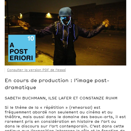
3
Œuvres
Consulter la version PDF de l'essai
3
En cours de production : l’image post-
Boîtes d’archive
dramatique
Fichiers
SABETH BUCHMANN, ILSE LAFER ET CONSTANZE RUHM
Essai sur _En cours de production : l’image post-dramatiqu
Si le thème de la « répétition » (rehearsal) est
282,4 kB
fréquemment abordé non seulement au cinéma et au
théâtre, mais aussi dans le domaine des beaux-arts, il est
rarement pris en considération en histoire de l’art ou
dans le discours sur l’art contemporain. C’est dans cette
optique que l’exposition interroge le rôle et la fonction de