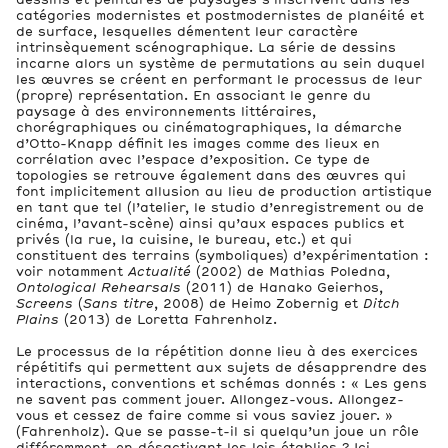
catégories modernistes et postmodernistes de planéité et
de surface, lesquelles démentent leur caractère
intrinsèquement scénographique. La série de dessins
incarne alors un système de permutations au sein duquel
les œuvres se créent en performant le processus de leur
(propre) représentation. En associant le genre du
paysage à des environnements littéraires,
chorégraphiques ou cinématographiques, la démarche
d’Otto-Knapp définit les images comme des lieux en
corrélation avec l’espace d’exposition. Ce type de
topologies se retrouve également dans des œuvres qui
font implicitement allusion au lieu de production artistique
en tant que tel (l’atelier, le studio d’enregistrement ou de
cinéma, l’avant-scène) ainsi qu’aux espaces publics et
privés (la rue, la cuisine, le bureau, etc.) et qui
constituent des terrains (symboliques) d’expérimentation :
voir notamment
Actualité
(2002) de Mathias Poledna,
Ontological Rehearsals
(2011) de Hanako Geierhos,
Screens
(
Sans titre
, 2008) de Heimo Zobernig et
Ditch
Plains
(2013) de Loretta Fahrenholz.
Le processus de la répétition donne lieu à des exercices
répétitifs qui permettent aux sujets de désapprendre des
interactions, conventions et schémas donnés : « Les gens
ne savent pas comment jouer. Allongez-vous. Allongez-
vous et cessez de faire comme si vous saviez jouer. »
(Fahrenholz). Que se passe-t-il si quelqu’un joue un rôle
différemment, en désactivant les lois établies ? Ici,