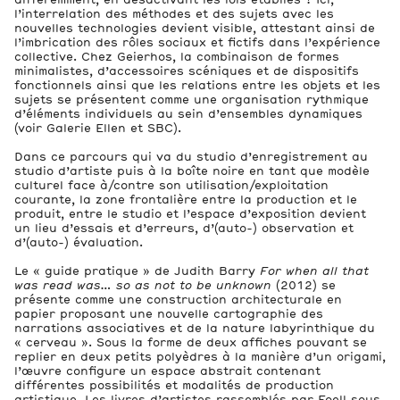
l’interrelation des méthodes et des sujets avec les
nouvelles technologies devient visible, attestant ainsi de
l’imbrication des rôles sociaux et fictifs dans l’expérience
collective. Chez Geierhos, la combinaison de formes
minimalistes, d’accessoires scéniques et de dispositifs
fonctionnels ainsi que les relations entre les objets et les
sujets se présentent comme une organisation rythmique
d’éléments individuels au sein d’ensembles dynamiques
(voir Galerie Ellen et SBC).
Dans ce parcours qui va du studio d’enregistrement au
studio d’artiste puis à la boîte noire en tant que modèle
culturel face à/contre son utilisation/exploitation
courante, la zone frontalière entre la production et le
produit, entre le studio et l’espace d’exposition devient
un lieu d’essais et d’erreurs, d’(auto-) observation et
d’(auto-) évaluation.
Le « guide pratique » de Judith Barry
For when all that
was read was… so as not to be unknown
(2012) se
présente comme une construction architecturale en
papier proposant une nouvelle cartographie des
narrations associatives et de la nature labyrinthique du
« cerveau ». Sous la forme de deux affiches pouvant se
replier en deux petits polyèdres à la manière d’un origami,
l’œuvre configure un espace abstrait contenant
différentes possibilités et modalités de production
artistique. Les livres d’artistes rassemblés par Foell sous