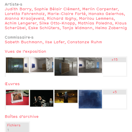
Artiste·s
Judith Barry
,
Sophie Bélair Clément
,
Merlin Carpenter
,
Loretta Fahrenholz
,
Marie-Claire Forté
,
Hanako Geierhos
,
Alanna Kraaijeveld
,
Richard Ibghy
,
Marilou Lemmens
,
Achim Lengerer
,
Silke Otto-Knapp
,
Mathias Poledna
,
Klaus
Scherübel
,
Eske Schlüters
,
Tanja Widmann
,
Heimo Zobernig
Commissaire·s
Sabeth Buchmann
,
Ilse Lafer
,
Constanze Ruhm
Vues de l’exposition
+
15
Œuvres
+
5
Boîtes d’archive
Fichiers
1