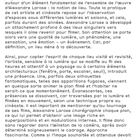
autour d’un élément fondamental de l’ensemble de l’œuvre
d’Alexandre Larose : la notion de lieu. Toute la pratique
de cet artiste et cinéaste repose sur l’observation
d’espaces sous différentes lumières et saisons, et cela,
parfois durant des années. Alexandre Larose a développé
un attachement profond à des lieux singuliers vers
lesquels il aime revenir pour filmer. Son attention se porte
alors vers une qualité de lumière, un phénomène, une
sensation, une émotion – un événement. Car, par
définition, un lieu mène à la découverte.
Ainsi, pour capter l’
esprit
de chaque lieu visité et revisité,
l’artiste, sensible à la lumière qui se modifie au fil des
heures et attentif à un paysage ou à certains éléments
architecturaux (fenêtre, porte, escalier, seuil), introduit
une présence. Une, parfois deux silhouettes
fantomatiques, telles des apparitions fugaces, viennent
en quelque sorte animer le plan filmé et l’habiter ne
serait-ce que momentanément. Évanescentes, ces
présences se dissolvent, car traversées par la lumière et
filmées en mouvement, selon une technique propre au
cinéaste. Il est important de mentionner qu’au tournage
de ses films, Alexandre Larose
chorégraphie
chaque plan,
ce qui lui permet d’obtenir une image riche en
superpositions et en modulations internes. Il filme donc
sans regarder dans l’œilleton de la caméra, après avoir
déterminé soigneusement le cadrage. Approche
fascinante. Comme si l’image souhaitée et attendue devait