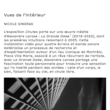
Vues de l’exposition
3
Vues de l’intérieur
Œuvres
NICOLE GINGRAS
3
L’exposition
Chutes
porte sur une œuvre inédite
Boîtes d’archive
1
d’Alexandre Larose :
La Grande Dame
(2018-2022), dont
Fichiers
les premières intuitions remontent à 2005. Cette
installation vidéo pour quatre écrans et bande sonore
matérialise un processus de recherche et
Essai sur Alexandre Larose par Nicole Gingras, 2024.
d’expérimentation autour d’un lieu iconique de Montréal,
796,3 kB
Place Ville Marie, associé à un rêve récurrent de l’artiste.
Avec
La Grande Dame
, Alexandre Larose partage une
fascination toute personnelle pour traduire une sensation
qui l’a habité pendant des années : celle d’un corps, le
sien, faisant face au ciel, en chute libre.