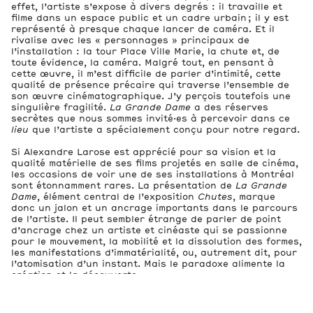
effet, l’artiste s’expose à divers degrés : il travaille et
filme dans un espace public et un cadre urbain ; il y est
représenté à presque chaque lancer de caméra. Et il
rivalise avec les « personnages » principaux de
l’installation : la tour Place Ville Marie, la chute et, de
toute évidence, la caméra. Malgré tout, en pensant à
cette œuvre, il m’est difficile de parler d’intimité, cette
qualité de présence précaire qui traverse l’ensemble de
son œuvre cinématographique. J’y perçois toutefois une
singulière fragilité.
La Grande Dame
a des réserves
secrètes que nous sommes invité·es à percevoir dans ce
lieu
que l’artiste a spécialement conçu pour notre regard.
Si Alexandre Larose est apprécié pour sa vision et la
qualité matérielle de ses films projetés en salle de cinéma,
les occasions de voir une de ses installations à Montréal
sont étonnamment rares. La présentation de
La Grande
Dame
, élément central de l’exposition
Chutes
, marque
donc un jalon et un ancrage importants dans le parcours
de l’artiste. Il peut sembler étrange de parler de point
d’ancrage chez un artiste et cinéaste qui se passionne
pour le mouvement, la mobilité et la dissolution des formes,
les manifestations d’immatérialité, ou, autrement dit, pour
l’atomisation d’un instant. Mais le paradoxe alimente la
création et la découverte.
L’artiste et la commissaire remercient le Conseil des arts
et des lettres du Québec pour son appui à la recherche