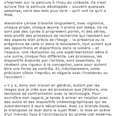
s’imprimer sur la pellicule à l’insu du cinéaste. Ce n’est
qu’une fois la pellicule développée – souvent quelques
semaines, voire des mois plus tard – qu’il
voit
ce qu’il a
filmé.
Alexandre Larose travaille longuement, avec vigilance,
chaque projet, chaque œuvre. Il prend son temps. Ce ne
sont pas des cycles à proprement parler, ni des séries,
mais plutôt des processus de recherche qui reposent sur
des aspects bien précis de l’image – la présence ou la
prégnance de celle-ci dans le mouvement, tout autant que
ses apparitions et disparitions dans la lumière – et
l’espace. Une réalisation ou une expérimentation mène à
une autre, chaque fois différente. Les processus, les
dispositifs élaborés par l’artiste, sont essentiels. Ils
révèlent une rigueur à la conception, sans pour autant
être une forme de contrôle. Et, inévitablement, cette
précision côtoie l’imprévu et négocie avec l’inattendu ou
l’accident :
« Il y a, dans mon travail en général, autant par les
images que je crée que les processus que j’élabore, une
tentative de confrontation avec la technologie. Pour
accroître mon regard, je tends à entrer en relation avec
des outils et des dispositifs cinématographiques qui me
subordonnent à leurs mécanismes. Avec
La Grande Dame
,
je transpose ce duel dans le sujet filmé : la mise en scène
d’un individu face à l’architecture du gratte-ciel moderne,