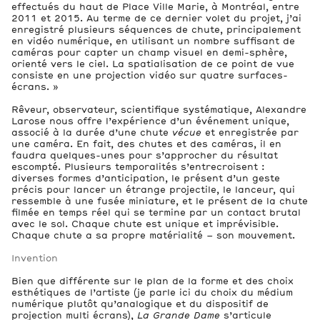
effectués du haut de Place Ville Marie, à Montréal, entre
2011 et 2015. Au terme de ce dernier volet du projet, j’ai
enregistré plusieurs séquences de chute, principalement
en vidéo numérique, en utilisant un nombre suffisant de
caméras pour capter un champ visuel en demi-sphère,
orienté vers le ciel. La spatialisation de ce point de vue
consiste en une projection vidéo sur quatre surfaces-
écrans. »
Rêveur, observateur, scientifique systématique, Alexandre
Larose nous offre l’expérience d’un événement unique,
associé à la durée d’une chute
vécue
et enregistrée par
une caméra. En fait, des chutes et des caméras, il en
faudra quelques-unes pour s’approcher du résultat
escompté. Plusieurs temporalités s’entrecroisent :
diverses formes d’anticipation, le présent d’un geste
précis pour lancer un étrange projectile, le lanceur, qui
ressemble à une fusée miniature, et le présent de la chute
filmée en temps réel qui se termine par un contact brutal
avec le sol. Chaque chute est unique et imprévisible.
Chaque chute a sa propre matérialité – son mouvement.
Invention
Bien que différente sur le plan de la forme et des choix
esthétiques de l’artiste (je parle ici du choix du médium
numérique plutôt qu’analogique et du dispositif de
projection multi écrans),
La Grande Dame
s’articule