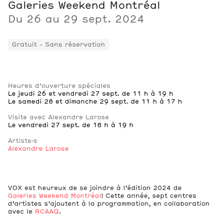
Galeries Weekend Montréal
Du 26 au 29 sept. 2024
Gratuit - Sans réservation
Notes
Heures d’ouverture spéciales
Le jeudi 26 et vendredi 27 sept. de 11 h à 19 h
Le samedi 28 et dimanche 29 sept. de 11 h à 17 h
Visite avec Alexandre Larose
Le vendredi 27 sept. de 18 h à 19 h
Artiste·s
Alexandre Larose
VOX est heureux de se joindre à l’édition 2024 de
Galeries Weekend Montréal
! Cette année, sept centres
d’artistes s’ajoutent à la programmation, en collaboration
avec le
RCAAQ
.