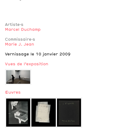
Artiste·s
Marcel Duchamp
Commissaire·s
Marie J. Jean
Notes
Vernissage le 10 janvier 2009
Vues de l’exposition
Œuvres
2
Vues de l’exposition