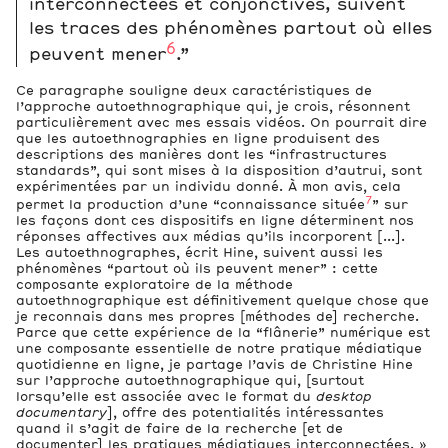
interconnectées et conjonctives, suivent
les traces des phénomènes partout où elles
6
peuvent mener
.”
Ce paragraphe souligne deux caractéristiques de
l’approche autoethnographique qui, je crois, résonnent
particulièrement avec mes essais vidéos. On pourrait dire
que les autoethnographies en ligne produisent des
descriptions des manières dont les “infrastructures
standards”, qui sont mises à la disposition d’autrui, sont
expérimentées par un individu donné. À mon avis, cela
7
permet la production d’une “connaissance située
” sur
les façons dont ces dispositifs en ligne déterminent nos
réponses affectives aux médias qu’ils incorporent [...].
Les autoethnographes, écrit Hine, suivent aussi les
phénomènes “partout où ils peuvent mener” : cette
composante exploratoire de la méthode
autoethnographique est définitivement quelque chose que
je reconnais dans mes propres [méthodes de] recherche.
Parce que cette expérience de la “flânerie” numérique est
une composante essentielle de notre pratique médiatique
quotidienne en ligne, je partage l’avis de Christine Hine
sur l’approche autoethnographique qui, [surtout
lorsqu’elle est associée avec le format du
desktop
documentary
], offre des potentialités intéressantes
quand il s’agit de faire de la recherche [et de
documenter] les pratiques médiatiques interconnectées. »