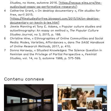
Studies
, no Home, automne 2016. [
https://necsus-ejms.org/the-
audiovisual-essay-as-performative-research/
)
Catherine Grant, « On desktop documentary »,
Film studies for
free
, avril 2015.
[
https://filmstudiesforfree.blogspot.com/2015/04/on-desktop-
documentary-or-kevin-b-lee.html
]
Jimmie Manning et Tony E. Adams, « Popular culture studies and
autoethnography: An essay on method »,
The Popular Culture
Studies Journal
, no 3, 2015, p. 188.
Christine Hine, « Ethnographies of Online Communities and Social
Media: Modes, Varieties, Affordances », dans
The SAGE Handbook
of Online Research Methods
, 2017, p. 410.
Donna Haraway, « Situated Knowledges: The Science Question in
Feminism and the Privilege of Partial Perspective »,
Feminist
Studies
, vol. 14, no 3, automne 1988, p. 575-599.
Contenu connexe