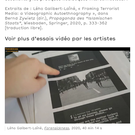
Extraits de : Lého Galibert-Laîné, « Framing Terrorist
Media: a Videographic Autoethnography », dans
Bernd Zywietz (dir.),
Propaganda des “Islamischen
Staats”
, Wiesbaden, Springer, 2020, p. 333-362
[traduction libre].
Voir plus d’essais vidéo par les artistes
Lého Galibert-Laîné,
Forensickness
, 2020, 40 min 14 s