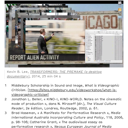
Kevin B. Lee,
TRANSFORMERS: THE PREMAKE (a desktop
documentary)
, 2014, 25 min 04 s
Middlebury Scholarship in Sound and Image,
What is Videographic
Criticism
. [
https://sites.middlebury.edu/videoworkshop/what-is-
videographic-criticism
]
Jonathan L. Beller, « KINO-I, KINO-WORLD. Notes on the cinematic
mode of production », dans N. Mirzoeff (dir.),
The Visual Culture
Reader
, 2e édition, Londres, Routledge, 2002, p. 61.
Brad Haseman, « A Manifesto for Performative Research »,
Media
International Australia incorporating Culture and Policy
, 118, 2006,
p. 98-106; Catherine Grant, « The audiovisual essay as
performative research »,
Necsus European Journal of Media