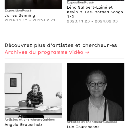
Exposition
Passé
Lého Galibert-Laîné et
Exposition
Passé
Kevin B. Lee. Bottled Songs
James Benning
1-2
2014.11.15 - 2015.02.21
2023.11.23 - 2024.02.03
Découvrez plus d’artistes et chercheur·es
Archives du programme vidéo
Artistes et chercheurs
Québec
Artistes et chercheurs
Québec
Angela Grauerholz
Luc Courchesne