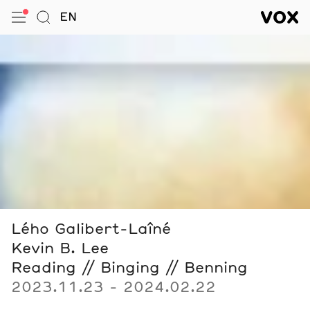
VOX — Centre de l’image conte
EN
Ouvrir le menu
Aller à la Recherche
VOX — C
Navigation
Lého Galibert-Laîné
Kevin B. Lee
Reading // Binging // Benning
2023.11.23 - 2024.02.22