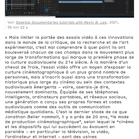
Voir
Desktop Documentaries tutorials with Kevin B. Lee
, 2021,
56 min 22 s
« Mais limiter la portée des essais vidéo à ces innovations
dans le monde de la critique, de la recherche et de l’art
expérimental, c’est mal comprendre à quel point ils ont
bouleversé chacun de ces champs dans le mouvement plus
large de transformations qui marque la première phase de
la culture audiovisuelle du 21e siècle. À la manière d’un
cheval de Troie, l’essai vidéo offre un moyen d’exposer la
culture cinématographique à un plus grand nombre de
personnes, mais s’inscrit aussi dans une transformation
historique plus large du cinéma au sein des contextes
audiovisuels émergents – voire, oserais-je dire,
nouvellement dominants. Équipée de ses téléphones
intelligents, ordinateurs portables, et réseaux sociaux,
une génération a conçu ses propres formes et codes
audiovisuels comme des outils de communication
médiatique quotidiens. C’est le dernier stade de ce que
Jonathan Beller nommait, il y a près de 20 ans, “le mode
de production cinématographique”, selon lequel le “cinéma
et les dispositifs qui lui succèdent ou évoluent en
parallèle – en particulier la télévision, la vidéo,
l’ordinateur et Internet – sont des usines