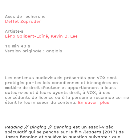
Axes de recherche
L’effet Zapruder
Artiste·s
Lého Galibert-Laîné
,
Kevin B. Lee
Notes
10 min 43 s
Version originale : anglais
Les contenus audiovisuels présentés par VOX sont
protégés par les lois canadiennes et étrangères en
matière de droit d’auteur et appartiennent à leurs
auteurs·es et à leurs ayants droit, à VOX, à ses
concédants de licence ou à la personne reconnue comme
étant le fournisseur du contenu.
En savoir plus
Reading // Binging // Benning
est un essai-vidéo
spéculatif qui se penche sur le film
Readers
(2017) de
James Benning et soulève la question suivante : que