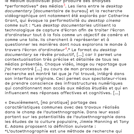
le médium audiovisuel pour produire des analyses
3
“performatives” des médias
. Les liens entre le
desktop
documentary
[documentaire de bureau] et la recherche
vidéographique ont notamment été explorés par Catherine
Grant, qui évoque la performativité du
desktop cinema
comme suit : “Les
desktop documentaries
utilisent la
Crédits
technologique de capture d’écran afin de traiter l’écran
d’ordinateur tout à la fois comme un objectif de caméra et
comme une toile. Ils cherchent à représenter et à
questionner les manières dont nous explorons le monde à
4
travers l’écran d’ordinateur
.” Le format du
desktop
documentary
se révèle productif, [...] car il permet une
contextualisation très précise et détaillée de tous les
médias présentés. Chaque vidéo, image ou reportage que
j’ai rencontré [...] au cours de mon processus de
recherche est montré tel que je l’ai trouvé, intégré dans
son interface originale. Ceci permet aux spectateur·rices
de prendre conscience des infrastructures numériques
qui conditionnent mon accès aux médias étudiés et qui en
influencent mes réponses affectives et cognitives. [...]
« Deuxièmement, [ma pratique] partage des
caractéristiques communes avec des travaux réalisés
dans le champ de l’autoethnographie. Dans leur essai
portant sur les potentialités de l’autoethnographie dans
les études de la culture populaire, Jimmie Manning et Tony
E. Adams proposent la définition suivante :
“L’autoethnographie est une méthode de recherche qui