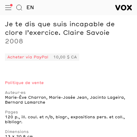
VOX — Centre de l’image conte
EN
Ouvrir le menu
Aller à la Recherche
VOX — C
Navigation
Je te dis que suis incapable de
clore l’exercice. Claire Savoie
2008
Acheter via PayPal
10,00 $ CA
Politique de vente
Auteur·es
Marie-Ève Charron
,
Marie-Josée Jean
,
Jacinto Lageira
,
Bernard Lamarche
Pages
120 p., ill. coul. et n/b, biogr., expositions pers. et coll.,
bibliogr.
Dimensions
13 x 20,8 cm