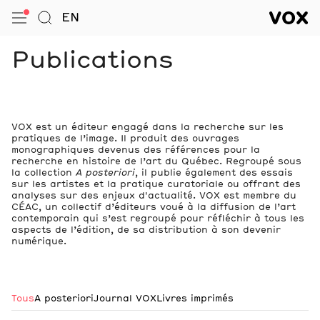
VOX — Centre de l’image conte
EN
Ouvrir le menu
Aller à la Recherche
VOX — C
Navigation
Publications
VOX est un éditeur engagé dans la recherche sur les
pratiques de l’image. Il produit des ouvrages
monographiques devenus des références pour la
recherche en histoire de l’art du Québec. Regroupé sous
la collection
A posteriori
, il publie également des essais
sur les artistes et la pratique curatoriale ou offrant des
analyses sur des enjeux d'actualité. VOX est membre du
CÉAC, un collectif d’éditeurs voué à la diffusion de l’art
contemporain qui s’est regroupé pour réfléchir à tous les
aspects de l’édition, de sa distribution à son devenir
numérique.
Tous
A posteriori
Journal VOX
Livres imprimés